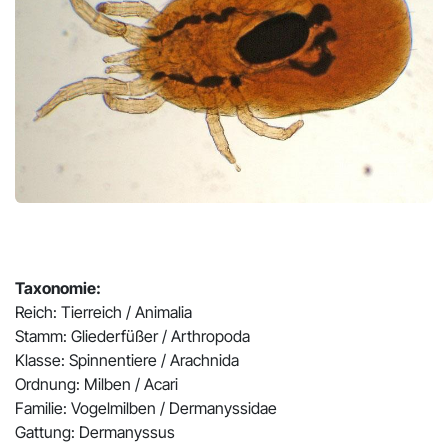
Pr
N
Taxonomie:
Reich: Tierreich / Animalia
Stamm: Gliederfüßer / Arthropoda
Klasse: Spinnentiere / Arachnida
Ordnung: Milben / Acari
Familie: Vogelmilben / Dermanyssidae
Gattung: Dermanyssus