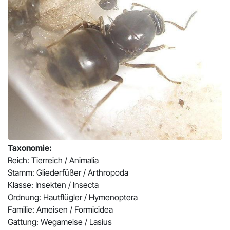
Pr
N
Taxonomie:
Reich: Tierreich / Animalia
Stamm: Gliederfüßer / Arthropoda
Klasse: Insekten / Insecta
Ordnung: Hautflügler / Hymenoptera
Familie: Ameisen / Formicidea
Gattung: Wegameise / Lasius