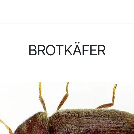
gkeiten
Schädlinge
Kontakt
Karriere
#Social Feed
BROTKÄFER